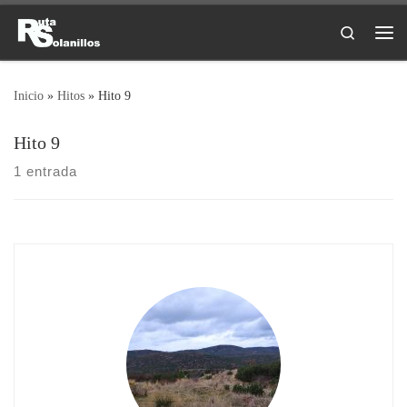
Saltar al contenido
Search
Me
Inicio
»
Hitos
»
Hito 9
Hito 9
1 entrada