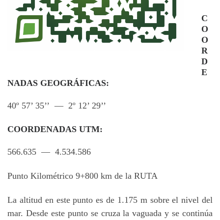
C
O
O
R
D
E
NADAS GEOGRÁFICAS:
40º 57’ 35’’ — 2º 12’ 29’’
COORDENADAS UTM:
566.635 — 4.534.586
Punto Kilométrico 9+800 km de la RUTA
La altitud en este punto es de 1.175 m sobre el nivel del
mar. Desde este punto se cruza la vaguada y se continúa