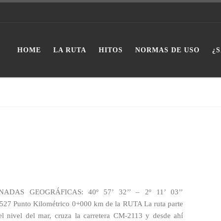
HOME
LA RUTA
HITOS
NORMAS DE USO
¿
ENADAS GEOGRÁFICAS: 40º 57’ 32’’ – 2º 11’ 03’’
unto Kilométrico 0+000 km de la RUTA La ruta parte
el nivel del mar, cruza la carretera CM-2113 y desde ahí