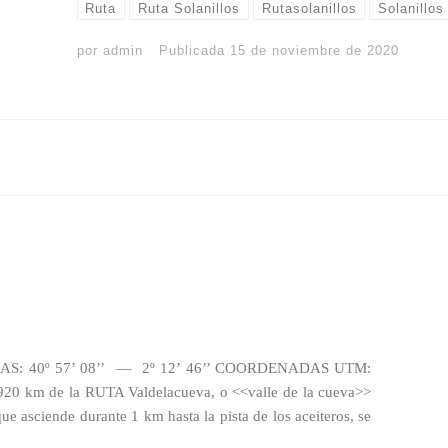
Ruta
Ruta Solanillos
Rutasolanillos
Solanillos
por
admin
Publicada
15 de noviembre de 2020
S: 40º 57’ 08’’ — 2º 12’ 46’’ COORDENADAS UTM:
20 km de la RUTA Valdelacueva, o <<valle de la cueva>>
ue asciende durante 1 km hasta la pista de los aceiteros, se