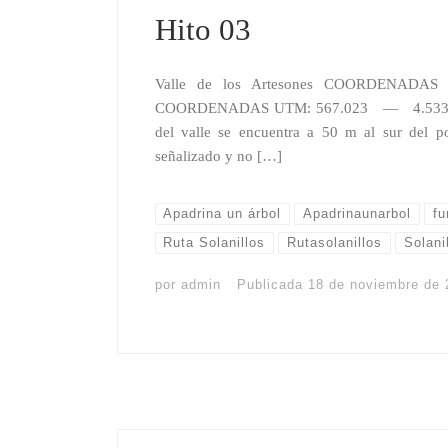
Hito 03
Valle de los Artesones COORDENAD
COORDENADAS UTM: 567.023 — 4.533.604 
del valle se encuentra a 50 m al sur del po
señalizado y no […]
Apadrina un árbol
Apadrinaunarbol
fu
Ruta Solanillos
Rutasolanillos
Solani
por
admin
Publicada
18 de noviembre de 