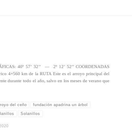
FICAS: 40º 57’ 32’’ — 2º 12’ 52’’ COORDENADAS
o 4+560 km de la RUTA Este es el arroyo principal del
ente durante todo el año, salvo en los meses de verano que
royo del ceño
fundación apadrina un árbol
lanillos
Solanillos
2020