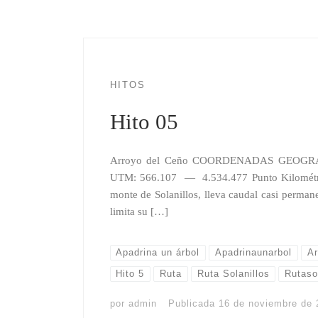
HITOS
Hito 05
Arroyo del Ceño COORDENADAS GEOGRÁ
UTM: 566.107 — 4.534.477 Punto Kilométric
monte de Solanillos, lleva caudal casi perman
limita su […]
Apadrina un árbol
Apadrinaunarbol
Ar
Hito 5
Ruta
Ruta Solanillos
Rutaso
por
admin
Publicada
16 de noviembre de 