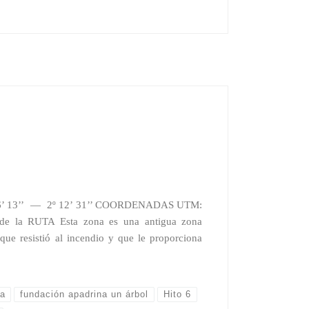
6’ 13’’ — 2º 12’ 31’’ COORDENADAS UTM:
e la RUTA Esta zona es una antigua zona
 que resistió al incendio y que le proporciona
va
fundación apadrina un árbol
Hito 6