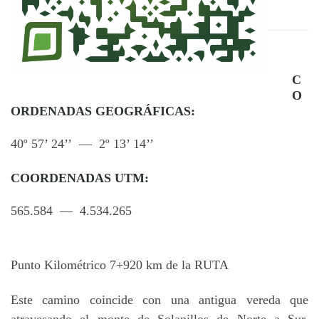
C
O
ORDENADAS GEOGRÁFICAS:
40º 57’ 24’’ — 2º 13’ 14’’
COORDENADAS UTM:
565.584 — 4.534.265
Punto Kilométrico 7+920 km de la RUTA
Este camino coincide con una antigua vereda que
atravesando el monte de Solanillos de Norte a Sur,